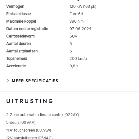
Vermogen
120 kW (163 pk)
Emissieklasse
Euro 6d
Maximale koppel
380 Nm
Datum eerste registratie
07-06-2024
Carrosserievorm
SUV
Aantal deuren
5
Aantal zitplaatsen
5
Topsnelheid
200 km/u
Acceleratie
9,8 s
MEER SPECIFICATIES
UITRUSTING
2-Zone automatic climate control (022AY)
5-deurs (099AA)
11,4" touchscreen (087AW)
12V-aansluitingen (054AC)