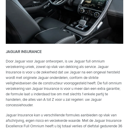
Traffic Sign Recognition en Adaptive Speed Limiter (086DC)
Traffic Sign Recognition en Adaptive Speed Limiter
Tweetonige elektrische claxon (076CW)
Tweetonige elektrische claxon
Tyre Repair System (029FJ)
Tyre Repair System
Ultrasoon alarm (076EL)
Ultrasoon alarm
Vast glazen panoramadak (041CX)
Ver-/ontgrendeling voorportieren
Ver-/ontgrendeling voorportieren (076GA)
Verwarmbare voorzetels
Verwarmbare voorzetels (033BV)
Via centrale vergrendeling afsluitbare tankdeksel
Via centrale vergrendeling afsluitbare tankdeksel (053BI)
Voertuigbescherming Cat 1
JAGUAR INSURANCE
Vloermatten (079AJ)
Voorruit
Door Jaguar voor Jaguar ontworpen, is uw Jaguar full omnium
Voertuigbescherming Cat 1 (077BA)
Voorwaarts gerichte camera
verzekering uniek, zowel op vlak van dekking als service. Jaguar
Insurance is voor u de zekerheid dat uw Jaguar na een ongeval hersteld
Voorruit (047EA)
Wielmoersloten
wordt met originele Jaguar onderdelen, conform de strikte
Voorwaarts gerichte camera (086IB)
Zetelbekleding in geperforeerd generfd leder met contrasterende
veiligheidseisen die de constructeur vooropgesteld heeft. De full omnium
stiknaden
Wielmoersloten (055AC)
verzekering van Jaguar Insurance is voor u meer dan een extra garantie;
Zomerbanden
Zetelbekleding in geperforeerd generfd leder met contrasterende
de formule laat u inderdaad toe om met slechts 1 enkele partij te
stiknaden (033YF)
handelen, die alles van A tot Z voor u zal regelen: uw Jaguar
concessiehouder.
Zomerbanden (030IB)
Zwart contrasterend dak (080AN)
Jaguar Insurance kan u verschillende formules aanbieden op vlak van
afschrijving, eigen risico en verzekerde waarde. Met de Jaguar Insurance
Excellence Full Omnium heeft u bij totaal verlies of diefstal gedurende 36