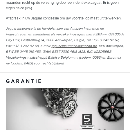
maanden recht op de vervanging door een identieke Jaguar. Er is geen
eigen risico (0%).
Afspraak in uw Jaguar concessie om uw voorstel op maat uit te werken.
Jaguar Insurance is de handelsnaam van Amazon Insurance nv,
ingeschreven en handelend als verzekeringsagent met FSMA-nr. 034005 A
City Link, Posthofbrug 14, 2600 Antwerpen, België, Tel.: +32 3 242 92 67,
Fax: +32 3 242 92 68, e-mail:
jaguar.insurance@amazon.be
, RPR Antwerpen,
BTW BE 0445.910.483, IBAN: BE37 7330 4618 1528, BIC: KREDBEBB
Verzekeringsmaatschappij Baloise Belgium nv (codenr. 0096) en Euromex
nv (codenr. 0463) voor rechtsbijstand
GARANTIE