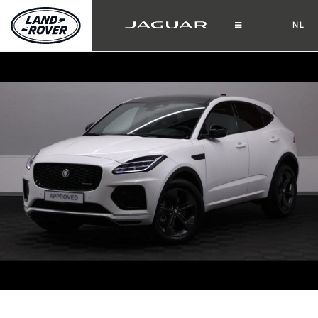
NL
FR