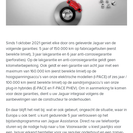
Sinds 1 oktober 2021 geniet elke door ons geleverde Jaguar van de
volgende garanties: 5 jaar of 150.000 km op fabricagefouten (eerst
bereikte limiet), 3 jaar lakgarantie en 6 jaar anti-corrosiegarantie
(perforaties). Op de lakgarantie en anti-corrosiegarantie geldt geen
kilometerbeperking. Ook geldt er een garantie van acht jaar met een
maximum van 160.000 km (eerst bereikte limiet) op de
hoogspanningsaccu’s van onze elektrische modellen (I-PACE) of zes jaar /
100.000 km (eerst bereikte limiet) op de aandrijvingsaccu’s van onze
plug-in hybrides (E-PACE en F-PACE PHEV). Om in aanmerking te komen
voor deze garanties, dient u uw Jaguar integraal volgens de
aanbevelingen van de constructeur te onderhouden.
En daar blijft het niet bij: wat er ook gebeurt, ongeacht de situatie, waar in
Europa u ook bent: u kunt gedurende 5 jaar vertrouwen op het
bijstandsprogramma van Jaguar Assistance. Direct na uw telefoontje
sturen wij de nodige hulp naar u toe. Voorwaarde: u kiest jaarlijks voor
een Jaguar erkend hersteller voor uw regulier onderhoud en een zomer-