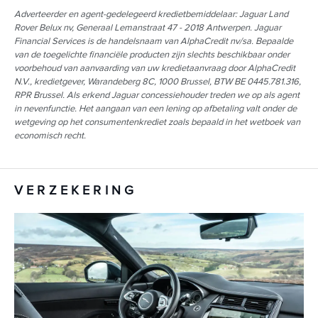
Pedestrian Contact Sensing System™
Powervents voorspatborden in Gloss Black (080ED)
Adverteerder en agent-gedelegeerd kredietbemiddelaar: Jaguar Land
Pivi Pro Connected
Premium alarm (076EG)
Rover Belux nv, Generaal Lemanstraat 47 - 2018 Antwerpen. Jaguar
Powervents voorspatborden in Gloss Black
Privacy glass (047DB)
Financial Services is de handelsnaam van AlphaCredit nv/sa. Bepaalde
Premium alarm
van de toegelichte financiële producten zijn slechts beschikbaar onder
Remklauwen (metaalkleur) (020BG)
voorbehoud van aanvaarding van uw kredietaanvraag door AlphaCredit
Privacy glass
Remote (met abonnement van 5 jaar) (011BJ)
N.V., kredietgever, Warandeberg 8C, 1000 Brussel, BTW BE 0445.781.316,
Remklauwen (metaalkleur)
Schakelpaddles aan stuurwiel in Satin Chrome (078CC)
RPR Brussel. Als erkend Jaguar concessiehouder treden we op als agent
Remote (met abonnement van 5 jaar)
in nevenfunctie. Het aangaan van een lening op afbetaling valt onder de
Secure Tracker (met abonnement van 12 maanden) (011AK)
wetgeving op het consumentenkrediet zoals bepaald in het wetboek van
Schakelpaddles aan stuurwiel in Satin Chrome
Service-interval 24 maanden (056DD)
economisch recht.
Secure Tracker (met abonnement van 12 maanden)
Service-interval 34.000 km (056EG)
Service-interval 24 maanden
Sportzetels met bekleding in DuoLeather in Ebony met interieur in
Ebony/Ebony (303CB)
Service-interval 34.000 km
VERZEKERING
Sportzetels voor (033CN)
Sportzetels voor
Spraakbediening (025EZ)
Spraakbediening
Standard Wheelbase (101AG)
Standard Wheelbase
Stiknaden dashboard - Light Oyster (038JD)
Stiknaden dashboard - Light Oyster
Stiknaden handgreep - Light Oyster (088VD)
Stiknaden handgreep - Light Oyster
Stiknaden in Light Oyster (033PQ)
Stiknaden in Light Oyster
Stiknaden portierpanelen - Light Oyster (089EE)
Stiknaden portierpanelen - Light Oyster