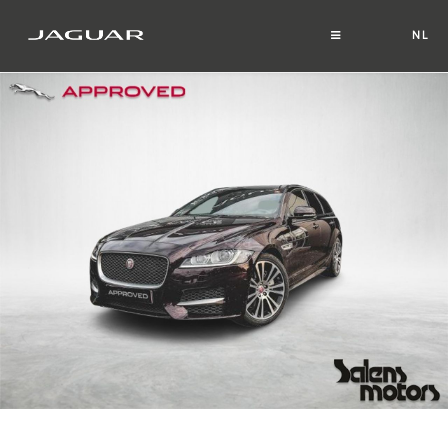
NL
FR