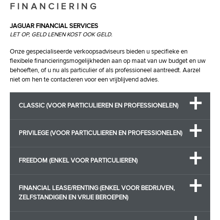
FINANCIERING
Portiergrepen in carrosseriekleur
Nav Region1 Europa (087XL)
Premium alarm
Niet-actieve wielophanging (027CZ)
JAGUAR FINANCIAL SERVICES
Premium vloermatten
Omlijsting zijruiten in Gloss Black (081DB)
LET OP, GELD LENEN KOST OOK GELD.
Pro Services en Wi-Fi hotspot
Parkeersensoren achter (086EH)
Onze gespecialiseerde verkoopsadviseurs bieden u specifieke en
R-Sport-voorbumper
Parkeersensoren voor (086EG)
flexibele financieringsmogelijkheden aan op maat van uw budget en uw
Remklauwen (metaalkleur)
Pedestrian Contact Sensing System™ (050BC)
behoeften, of u nu als particulier of als professioneel aantreedt. Aarzel
Schakelpaddles aan stuurwiel in Satin Chrome
niet om hen te contacteren voor een vrijblijvend advies.
Portiergrepen in carrosseriekleur (080AW)
Schroefveren voor en luchtvering achter
Power Convenience Pack (017DY)
Service-interval 24 maanden
CLASSIC (VOOR PARTICULIEREN EN PROFESSIONELEN)
Premium alarm (076EG)
Service-interval 34.000 km
Premium vloermatten (079BO)
Sierlijst op achterklep in Satin Chrome
Privacy glass (047DB)
PRIVILEGE (VOOR PARTICULIEREN EN PROFESSIONELEN)
Sportzetels
Pro Services en Wi-Fi hotspot (025RC)
Spraakbediening
R-Sport-voorbumper (080ET)
FREEDOM (ENKEL VOOR PARTICULIEREN)
Standaard bodemvrijheid
Remklauwen (metaalkleur) (020BG)
Standard Wheelbase
Roof rails in Gloss Black (060BB)
FINANCIAL LEASE/RENTING (ENKEL VOOR BEDRIJVEN,
Stiknaden console - Light Oyster
Rossello Red (1AX)
ZELFSTANDIGEN EN VRIJE BEROEPEN)
Stiknaden dashboard - Light Oyster
Schakelpaddles aan stuurwiel in Satin Chrome (078CC)
Stiknaden in Light Oyster
Schroefveren voor en luchtvering achter (027DK)