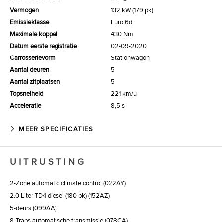
Vermogen
132 kW (179 pk)
Emissieklasse
Euro 6d
Maximale koppel
430 Nm
Datum eerste registratie
02-09-2020
Carrosserievorm
Stationwagon
Aantal deuren
5
Aantal zitplaatsen
5
Topsnelheid
221 km/u
Acceleratie
8,5 s
MEER SPECIFICATIES
UITRUSTING
2-Zone automatic climate control (022AY)
2.0 Liter TD4 diesel (180 pk) (152AZ)
5-deurs (099AA)
8-Traps automatische transmissie (078CA)