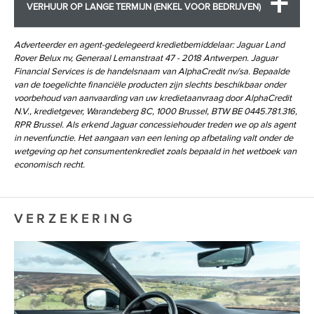
VERHUUR OP LANGE TERMIJN (ENKEL VOOR BEDRIJVEN)
Stop/Start
Service-interval 24 maanden (056DD)
Tapijt in Ebony
Service-interval 34.000 km (056EG)
Touch Pro system
Adverteerder en agent-gedelegeerd kredietbemiddelaar: Jaguar Land
Sfeerverlichting (064FB)
Rover Belux nv, Generaal Lemanstraat 47 - 2018 Antwerpen. Jaguar
Twee ISOFIX-bevestigingspunten in achterbank
Sierlijst op achterklep in Satin Chrome (071ED)
Financial Services is de handelsnaam van AlphaCredit nv/sa. Bepaalde
Tweetonige elektrische claxon
Sportzetels (033MC)
van de toegelichte financiële producten zijn slechts beschikbaar onder
Ultrasoon alarm
voorbehoud van aanvaarding van uw kredietaanvraag door AlphaCredit
Spraakbediening (025EZ)
N.V., kredietgever, Warandeberg 8C, 1000 Brussel, BTW BE 0445.781.316,
Veiligheidsnet voor bagageruimte
Standaard bodemvrijheid (017CU)
RPR Brussel. Als erkend Jaguar concessiehouder treden we op als agent
Verwarmbare voorzetels
Standard Wheelbase (101AG)
in nevenfunctie. Het aangaan van een lening op afbetaling valt onder de
Via centrale vergrendeling afsluitbare tankdeksel
wetgeving op het consumentenkrediet zoals bepaald in het wetboek van
Stiknaden console - Light Oyster (089DD)
economisch recht.
Voertuigbescherming Cat 1
Stiknaden dashboard - Light Oyster (038JD)
Voorruit
Stiknaden in Light Oyster (033PQ)
Voorwaarts gerichte camera
Stop/Start (040AU)
VERZEKERING
Wielmoersloten
Tapijt in Ebony (124AH)
Touch Pro system (025NE)
Trekhaak
Twee ISOFIX-bevestigingspunten in achterbank (026EE)
Tweetonige elektrische claxon (076CW)
Ultrasoon alarm (076EL)