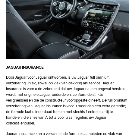
Vast glazen panoramadak (041CX)
Veiligheidsnet voor bagageruimte (026EU)
Verwarmbare voorzetels (033BV)
Via centrale vergrendeling afsluitbare tankdeksel (053BI)
Voertuigbescherming Cat 1 (077BA)
Voorruit (047EA)
Voorwaarts gerichte camera (086IB)
Wielmoersloten (055AC)
Xenonkoplampen met led-signatuur (064CW)
JAGUAR INSURANCE
Zijdelingse ventilatieroosters in Satin Chrome met R-Sport badge
Door Jaguar voor Jaguar ontworpen, is uw Jaguar full omnium
(080HN)
verzekering uniek, zowel op vlak van dekking als service. Jaguar
Insurance is voor u de zekerheid dat uw Jaguar na een ongeval hersteld
wordt met originele Jaguar onderdelen, conform de strikte
veiligheidseisen die de constructeur vooropgesteld heeft. De full omnium
verzekering van Jaguar Insurance is voor u meer dan een extra garantie;
de formule laat u inderdaad toe om met slechts 1 enkele partij te
handelen, die alles van A tot Z voor u zal regelen: uw Jaguar
concessiehouder.
Jaguar Insurance kan u verschillende formules aanbieden op vlak van