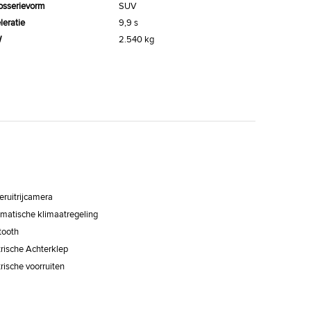
osserievorm
SUV
leratie
9,9 s
W
2.540 kg
eruitrijcamera
matische klimaatregeling
tooth
trische Achterklep
trische voorruiten
x