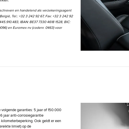
erken.
eschreven en handelend als verzekeringsagent
elgië, Tel.: +32 3 242 92 67, Fax: +32 3 242 92
45.910.483, IBAN: BE37 7330 4618 1528, BIC:
096) en Euromex nv (codenr. 0463) voor
 volgende garanties: 5 jaar of 150.000
 6 jaar anti-corrosiegarantie
en kilometerbeperking. Ook geldt er een
eikte limiet) op de