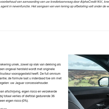
er voorbehoud van aanvaarding van uw kredietaanvraag door AlphaCredit N.V., kr
agent in nevenfunctie. Het aangaan van een lening op afbetaling valt onder de 
ekering uniek, zowel op vlak van dekking als
 een ongeval hersteld wordt met originele
structeur vooropgesteld heeft. De full omnium
antie; de formule laat u inderdaad toe om met
l regelen: uw Jaguar concessiehouder.
n afschrijving, eigen risico en verzekerde
j totaal verlies of diefstal gedurende 36
en eigen risico (0%).