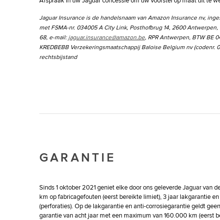
Afspraak in uw Jaguar concessie om uw voorstel op maat uit te w
Jaguar Insurance is de handelsnaam van Amazon Insurance nv, ing
met FSMA-nr. 034005 A City Link, Posthofbrug 14, 2600 Antwerpen, B
68, e-mail:
jaguar.insurance@amazon.be
, RPR Antwerpen, BTW BE 04
KREDBEBB Verzekeringsmaatschappij Baloise Belgium nv (codenr. 0
rechtsbijstand
GARANTIE
Sinds 1 oktober 2021 geniet elke door ons geleverde Jaguar van de
km op fabricagefouten (eerst bereikte limiet), 3 jaar lakgarantie en
(perforaties). Op de lakgarantie en anti-corrosiegarantie geldt ge
garantie van acht jaar met een maximum van 160.000 km (eerst ber