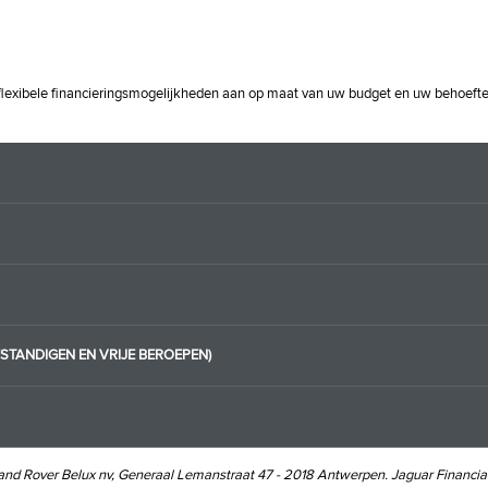
exibele financieringsmogelijkheden aan op maat van uw budget en uw behoeften, of
FSTANDIGEN EN VRIJE BEROEPEN)
nd Rover Belux nv, Generaal Lemanstraat 47 - 2018 Antwerpen. Jaguar Financia