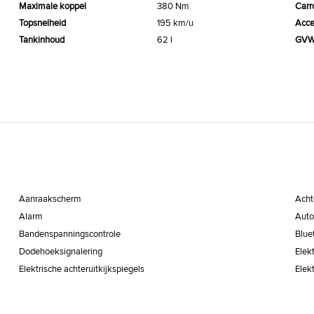
Maximale koppel
380 Nm
Carr
Topsnelheid
195 km/u
Acce
Tankinhoud
62 l
GV
Aanraakscherm
Acht
Alarm
Auto
Bandenspanningscontrole
Blue
Dodehoeksignalering
Elek
Elektrische achteruitkijkspiegels
Elek
Elektronische parkeerrem
ESP
GPS Systeem
Isofi