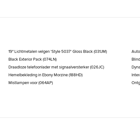
LED verlichting
Noo
Open dak
Pano
Parkeersensoren vooraan
Rijs
Stabiliteitscontrole
Star
Tractiecontrole
velg
Verwarmde voorzetels
Vier
Zij-airbags
19" Lichtmetalen velgen 'Style 5037' Gloss Black (031JM)
Auto
Black Exterior Pack (074LN)
Blin
Draadloze telefoonlader met signaalversterker (026JC)
Dyna
Hemelbekleding in Ebony Morzine (188HD)
Inte
Mistlampen voor (064AP)
Ontg
Roof rails in Gloss Black (060BB)
Sant
in