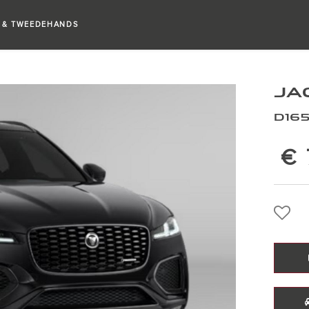
 & TWEEDEHANDS
JA
D165
€ 