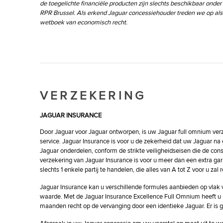
de toegelichte financiële producten zijn slechts beschikbaar ond
RPR Brussel. Als erkend Jaguar concessiehouder treden we op als 
wetboek van economisch recht.
VERZEKERING
JAGUAR INSURANCE
Door Jaguar voor Jaguar ontworpen, is uw Jaguar full omnium verz
service. Jaguar Insurance is voor u de zekerheid dat uw Jaguar na
Jaguar onderdelen, conform de strikte veiligheidseisen die de con
verzekering van Jaguar Insurance is voor u meer dan een extra gar
slechts 1 enkele partij te handelen, die alles van A tot Z voor u za
Jaguar Insurance kan u verschillende formules aanbieden op vlak va
waarde. Met de Jaguar Insurance Excellence Full Omnium heeft u bi
maanden recht op de vervanging door een identieke Jaguar. Er is ge