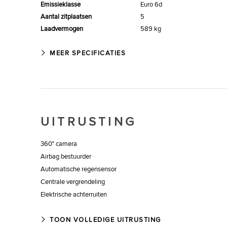
Emissieklasse
Euro 6d
Aantal zitplaatsen
5
Laadvermogen
589 kg
MEER SPECIFICATIES
UITRUSTING
360° camera
Airbag bestuurder
Automatische regensensor
Centrale vergrendeling
Elektrische achterruiten
Elektrisch verstelbare voorzetels
Getinte ramen
TOON VOLLEDIGE UITRUSTING