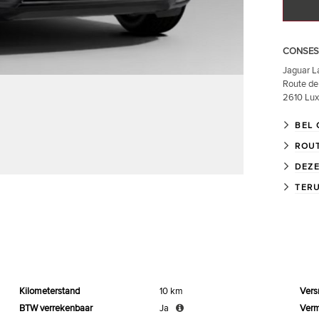
CONSES
Jaguar L
Route de 
2610
Lu
BEL 
ROU
DEZE
TERU
Kilometerstand
10 km
Vers
BTW verrekenbaar
Ja
Ver