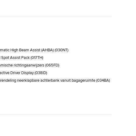
doproepsysteem
ramisch dak
trooksensor
t/stopsysteem
en 19"
wielaandrijving
matic High Beam Assist (AHBA) (030NT)
d Spot Assist Pack (017TH)
mische richtingaanwijzers (065FD)
ractive Driver Display (038ID)
rendeling neerklapbare achterbank vanuit bagageruimte (034BA)
orini Black (1AG)