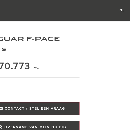
NL
FR
GUAR F-PACE
 S
70.773
btwi
CONTACT / STEL EEN VRAAG
OVERNAME VAN MIJN HUIDIG