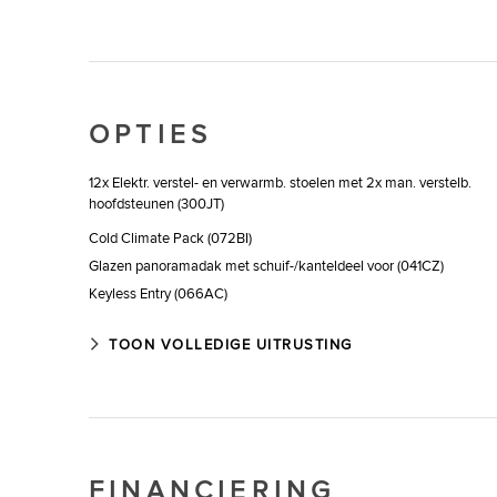
Lederen stuurwiel
Noodremassistentie
Parkeersensoren achteraan
Snelheidsregelaar
Stuurwielverwarming
OPTIES
Vermoeidheidsherkenning
Voorruitverwarming
12x Elektr. verstel- en verwarmb. stoelen met 2x man. verstelb.
hoofdsteunen (300JT)
Cold Climate Pack (072BI)
Glazen panoramadak met schuif-/kanteldeel voor (041CZ)
Keyless Entry (066AC)
Privacy glass (047DB)
TOON VOLLEDIGE UITRUSTING
Stoelbekleding in geperforeerd DuoLeather in Ebony met interieur 
Ebony/Ebony (303SA)
FINANCIERING