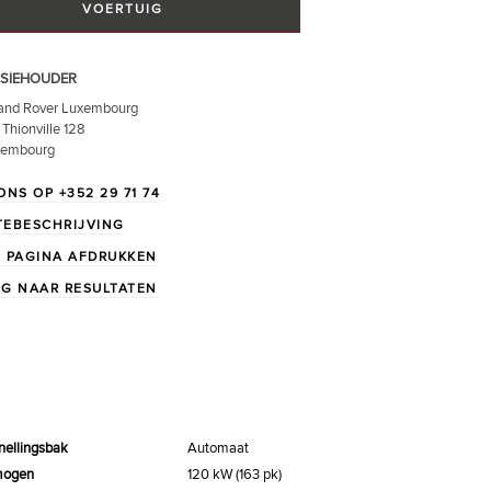
VOERTUIG
SIEHOUDER
and Rover Luxembourg
Thionville 128
xembourg
ONS OP +352 29 71 74
TEBESCHRIJVING
 PAGINA AFDRUKKEN
G NAAR RESULTATEN
nellingsbak
Automaat
mogen
120 kW (163 pk)