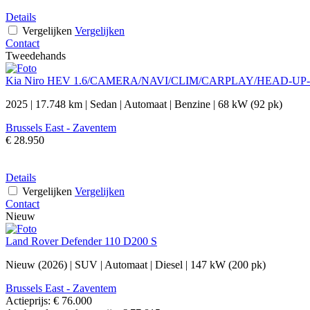
Details
Vergelijken
Vergelijken
Contact
Tweedehands
Kia Niro HEV 1.6/CAMERA/NAVI/CLIM/CARPLAY/HEAD-U
2025
|
17.748 km
|
Sedan
|
Automaat
|
Benzine
|
68 kW (92 pk)
Brussels East - Zaventem
€ 28.950
Details
Vergelijken
Vergelijken
Contact
Nieuw
Land Rover Defender 110 D200 S
Nieuw (2026)
|
SUV
|
Automaat
|
Diesel
|
147 kW (200 pk)
Brussels East - Zaventem
Actieprijs:
€ 76.000