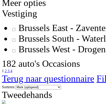
Meer opties
Vestiging
Brussels East - Zavent
Brussels South - Water
Brussels West - Droge
182 auto's Occasions
1
2
3
4
Terug naar questionnaire
Fi
Sorteren
Tweedehands